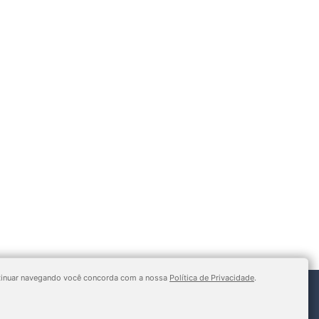
continuar navegando você concorda com a nossa
Política de Privacidade
.
 Desenvolvido por Criativittá Web Studio.
Politica de Privacidade.