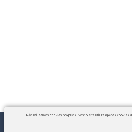
Não utilizamos cookies próprios. Nosso site utiliza apenas cookies 
BASSO ALUMÍNIOS, PASSO FUNDO/RS
- Rua Dionísio Lângaro,