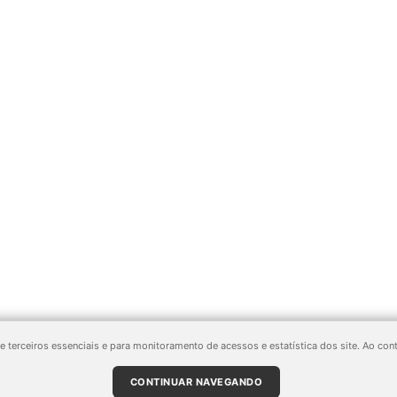
de terceiros essenciais e para monitoramento de acessos e estatística dos site. Ao 
 203, Bairro São José - 2020 - Todos os direitos reservados. Proibida cópia total ou parcial.
CONTINUAR NAVEGANDO