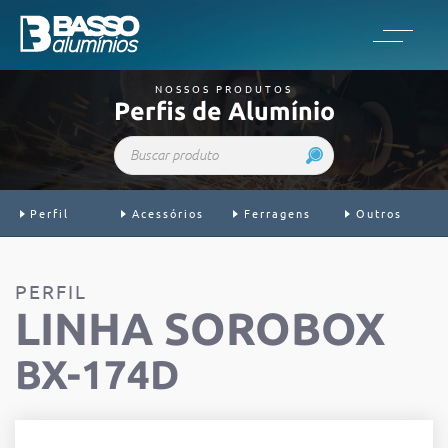
NOSSOS PRODUTOS
Perfis de Alumínio
Buscar produto
Perfil
Acessórios
Ferragens
Outros
PERFIL
LINHA SOROBOX
BX-174D