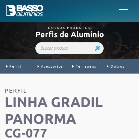
NOSSOS PRODUTOS
Perfis de Alumínio
Buscar produto
Perfil
Acessórios
Ferragens
Outros
PERFIL
LINHA GRADIL
PANORMA
CG-077